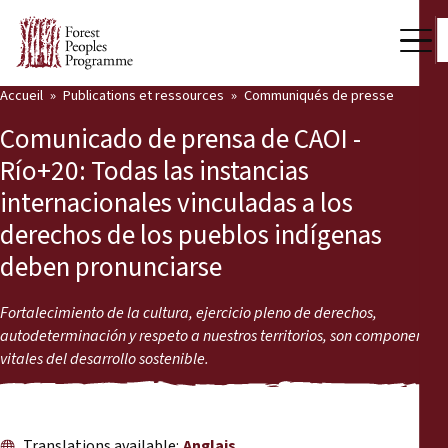
Accueil
Publications et ressources
Communiqués de presse
Notre travail
Comunicado de prensa de CAOI -
Voix des communautés
Río+20: Todas las instancias
internacionales vinculadas a los
Partenaires et Pays
derechos de los pueblos indígenas
Dernières actualités
deben pronunciarse
Back
Publications et ressources
Fortalecimiento de la cultura, ejercicio pleno de derechos,
autodeterminación y respeto a nuestros territorios, son componentes
Publications et ressources
Qui nous sommes
vitales del desarrollo sostenible.
Salle de presse
Actualités
Nous soutenir
Translations available:
Anglais