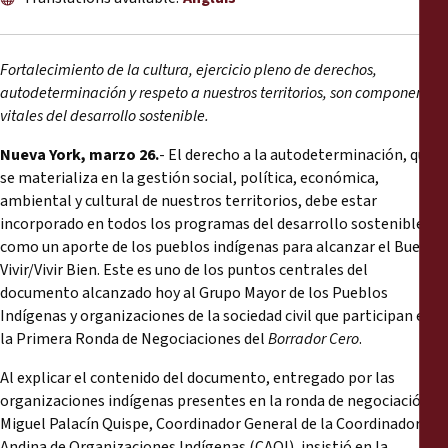
Rapports
Communiqués de presse
Fortalecimiento de la cultura, ejercicio pleno de derechos,
autodeterminación y respeto a nuestros territorios, son componentes
vitales del desarrollo sostenible.
Matériel de formation
Nueva York, marzo 26.
- El derecho a la autodeterminación, que
Documents d'information
se materializa en la gestión social, política, económica,
ambiental y cultural de nuestros territorios, debe estar
incorporado en todos los programas del desarrollo sostenible,
Procédures juridiques
como un aporte de los pueblos indígenas para alcanzar el Buen
Vivir/Vivir Bien. Este es uno de los puntos centrales del
Déclarations
documento alcanzado hoy al Grupo Mayor de los Pueblos
Indígenas y organizaciones de la sociedad civil que participan en
la Primera Ronda de Negociaciones del
Borrador Cero
.
Rapports annuels
Al explicar el contenido del documento, entregado por las
organizaciones indígenas presentes en la ronda de negociación,
Miguel Palacín Quispe, Coordinador General de la Coordinadora
Andina de Organizaciones Indígenas (CAOI), insistió en la