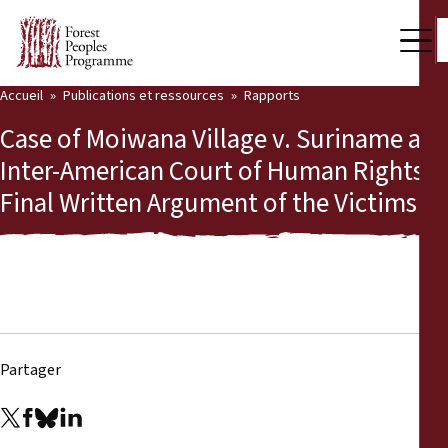
Accueil
Publications et ressources
Rapports
Notre travail
Case of Moiwana Village v. Suriname at
Voix des communautés
Inter-American Court of Human Rights:
Final Written Argument of the Victims
Partenaires et Pays
Dernières actualités
Back
Publications et ressources
Publications et ressources
Qui nous sommes
Partager
Salle de presse
Actualités
Nous soutenir