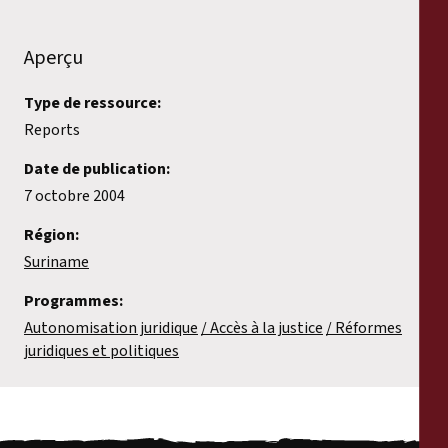
Rapports
Aperçu
Communiqués de presse
Type de ressource:
Matériel de formation
Reports
Date de publication:
Documents d'information
7 octobre 2004
Procédures juridiques
Région:
Suriname
Déclarations
Programmes:
Autonomisation juridique
Accès à la justice
Réformes
Rapports annuels
juridiques et politiques