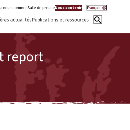
ui nous sommes
Salle de presse
Nous soutenir
Français
ères actualités
Publications et ressources
 report