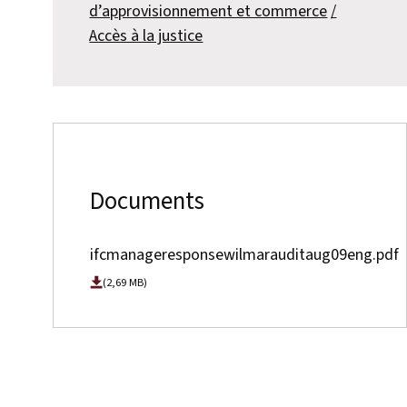
d’approvisionnement et commerce
Accès à la justice
Documents
ifcmanageresponsewilmarauditaug09eng.pdf
(2,69 MB)