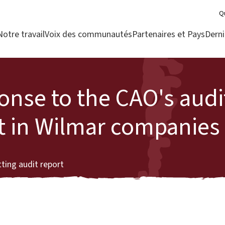
Q
Notre travail
Voix des communautés
Partenaires et Pays
Derni
se to the CAO's audit
nt in Wilmar companies
ting audit report