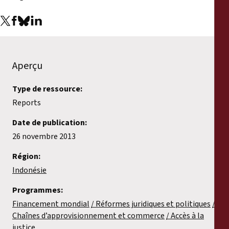
Rapports
Communiqués de presse
Matériel de formation
Aperçu
Type de ressource:
Documents d'information
Reports
Procédures juridiques
Date de publication:
26 novembre 2013
Déclarations
Région:
Indonésie
Rapports annuels
Programmes:
Financement mondial
Réformes juridiques et politiques
Chaînes d’approvisionnement et commerce
Accès à la
justice