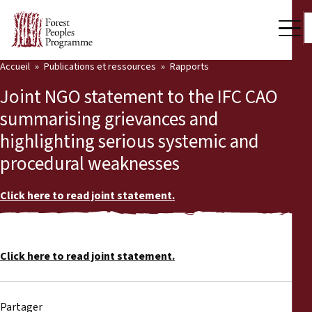
Accueil
Publications et ressources
Rapports
Notre travail
Joint NGO statement to the IFC CAO
Voix des communautés
summarising grievances and
highlighting serious systemic and
Partenaires et Pays
procedural weaknesses
Dernières actualités
Click here to read joint statement.
Back
Publications et ressources
Publications et ressources
Qui nous sommes
Click here to read joint statement.
Salle de presse
Actualités
Nous soutenir
Partager