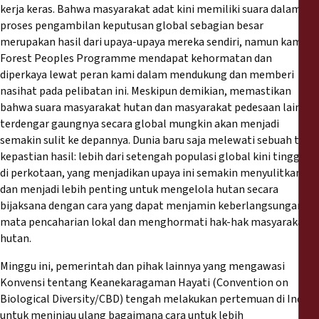
Rapports
kerja keras. Bahwa masyarakat adat kini memiliki suara dalam
proses pengambilan keputusan global sebagian besar
merupakan hasil dari upaya-upaya mereka sendiri, namun kami di
Communiqués de presse
Forest Peoples Programme mendapat kehormatan dan
diperkaya lewat peran kami dalam mendukung dan memberi
Matériel de formation
nasihat pada pelibatan ini. Meskipun demikian, memastikan
bahwa suara masyarakat hutan dan masyarakat pedesaan lainnya
terdengar gaungnya secara global mungkin akan menjadi
Documents d'information
semakin sulit ke depannya. Dunia baru saja melewati sebuah titik
kepastian hasil: lebih dari setengah populasi global kini tinggal
Procédures juridiques
di perkotaan, yang menjadikan upaya ini semakin menyulitkan
dan menjadi lebih penting untuk mengelola hutan secara
Déclarations
bijaksana dengan cara yang dapat menjamin keberlangsungan
mata pencaharian lokal dan menghormati hak-hak masyarakat
hutan.
Rapports annuels
Minggu ini, pemerintah dan pihak lainnya yang mengawasi
Konvensi tentang Keanekaragaman Hayati (Convention on
Biological Diversity/CBD) tengah melakukan pertemuan di India
untuk meninjau ulang bagaimana cara untuk lebih