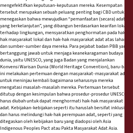
mengefektifkan keputusan-keputusan mereka. Kesempatan
tersebut merupakan sebuah peluang penting bagi CBD untuk
menegaskan bahwa mewujudkan “pemanfaatan (secara) adat
yang berkelanjutan”, yang dibangun berdasarkan kearifan lokal
terhadap lingkungan, mensyaratkan penghormatan pada hak-
hak masyarakat lokal dan hak-hak masyarakat adat atas lahan
dan sumber-sumber daya mereka. Para pejabat badan PBB yang
bertanggung jawab untuk menjaga keanekaragaman budaya
dunia, yaitu UNESCO, yang juga Badan yang menjalankan
Konvensi Warisan Dunia (World Heritage Convention), baru-baru
ini melakukan pertemuan dengan masyarakat-masyarakat adat
untuk meninjau kembali bagaimana seharusnya mereka
mengatasi masalah-masalah mereka. Pertemuan tersebut
ditutup dengan kesimpulan bahwa prosedur-prosedur UNESCO
harus diubah untuk dapat menghormati hak-hak masyarakat
adat. Kebijakan-kebijakan seperti itu haruslah bersifat inklusif
dan harus melindungi hak-hak perempuan adat, seperti yang
ditegaskan oleh kebijakan baru yang diadopsi oleh Asia
Indigenous Peoples Pact atau Pakta Masyarakat Adat Asia.