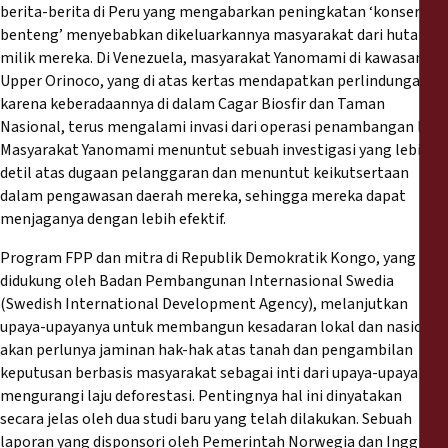
berita-berita di Peru yang mengabarkan peningkatan ‘konservasi
benteng’ menyebabkan dikeluarkannya masyarakat dari hutan
milik mereka. Di Venezuela, masyarakat Yanomami di kawasan
Upper Orinoco, yang di atas kertas mendapatkan perlindungan
karena keberadaannya di dalam Cagar Biosfir dan Taman
Nasional, terus mengalami invasi dari operasi penambangan liar.
Masyarakat Yanomami menuntut sebuah investigasi yang lebih
detil atas dugaan pelanggaran dan menuntut keikutsertaan
dalam pengawasan daerah mereka, sehingga mereka dapat
menjaganya dengan lebih efektif.
Program FPP dan mitra di Republik Demokratik Kongo, yang
didukung oleh Badan Pembangunan Internasional Swedia
(Swedish International Development Agency), melanjutkan
upaya-upayanya untuk membangun kesadaran lokal dan nasional
akan perlunya jaminan hak-hak atas tanah dan pengambilan
keputusan berbasis masyarakat sebagai inti dari upaya-upaya
mengurangi laju deforestasi. Pentingnya hal ini dinyatakan
secara jelas oleh dua studi baru yang telah dilakukan. Sebuah
laporan
yang disponsori oleh Pemerintah Norwegia dan Inggris