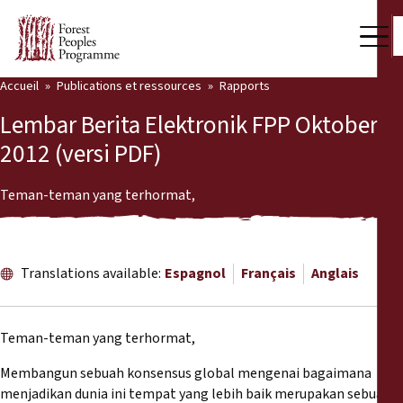
Accueil
Publications et ressources
Rapports
Notre travail
Lembar Berita Elektronik FPP Oktober
Voix des communautés
2012 (versi PDF)
Partenaires et Pays
Teman-teman yang terhormat,
Dernières actualités
Back
Publications et ressources
Translations available:
Espagnol
Français
Anglais
Publications et ressources
Qui nous sommes
Teman-teman yang terhormat,
Salle de presse
Actualités
Membangun sebuah konsensus global mengenai bagaimana
Nous soutenir
menjadikan dunia ini tempat yang lebih baik merupakan sebuah