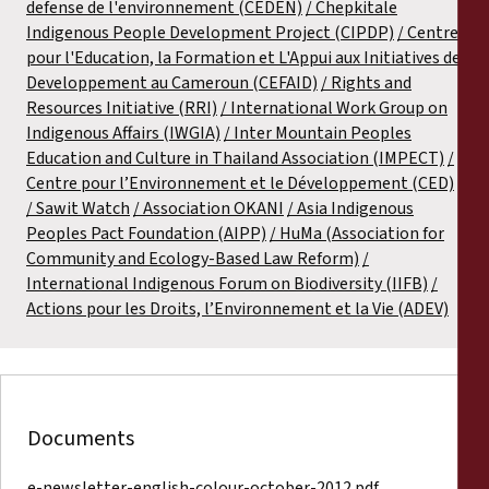
defense de l'environnement (CEDEN)
Chepkitale
Indigenous People Development Project (CIPDP)
Centre
pour l'Education, la Formation et L'Appui aux Initiatives de
Developpement au Cameroun (CEFAID)
Rights and
Resources Initiative (RRI)
International Work Group on
Indigenous Affairs (IWGIA)
Inter Mountain Peoples
Education and Culture in Thailand Association (IMPECT)
Centre pour l’Environnement et le Développement (CED)
Sawit Watch
Association OKANI
Asia Indigenous
Peoples Pact Foundation (AIPP)
HuMa (Association for
Community and Ecology-Based Law Reform)
International Indigenous Forum on Biodiversity (IIFB)
Actions pour les Droits, l’Environnement et la Vie (ADEV)
Documents
e-newsletter-english-colour-october-2012.pdf