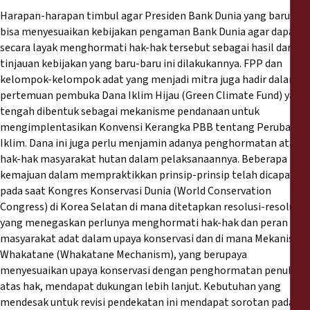
Harapan-harapan timbul agar Presiden Bank Dunia yang baru kini
bisa menyesuaikan kebijakan pengaman Bank Dunia agar dapat
secara layak menghormati hak-hak tersebut sebagai hasil dari
tinjauan kebijakan yang baru-baru ini dilakukannya. FPP dan
kelompok-kelompok adat yang menjadi mitra juga hadir dalam
pertemuan pembuka Dana Iklim Hijau (Green Climate Fund) yang
tengah dibentuk sebagai mekanisme pendanaan untuk
mengimplentasikan Konvensi Kerangka PBB tentang Perubahan
Iklim. Dana ini juga perlu menjamin adanya penghormatan atas
hak-hak masyarakat hutan dalam pelaksanaannya. Beberapa
kemajuan dalam mempraktikkan prinsip-prinsip telah dicapai
pada saat Kongres Konservasi Dunia (World Conservation
Congress) di Korea Selatan di mana ditetapkan resolusi-resolusi
yang menegaskan perlunya menghormati hak-hak dan peran
masyarakat adat dalam upaya konservasi dan di mana Mekanisme
Whakatane (Whakatane Mechanism), yang berupaya
menyesuaikan upaya konservasi dengan penghormatan penuh
atas hak, mendapat dukungan lebih lanjut. Kebutuhan yang
mendesak untuk revisi pendekatan ini mendapat sorotan pada