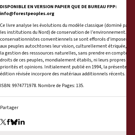
Rapports
DISPONIBLE EN VERSION PAPIER QUE DE BUREAU FPP:
info@forestpeoples.org
Communiqués de presse
Ce livre analyse les évolutions du modèle classique (dominé par
les institutions du Nord) de conservation de l'environnement. Les
Matériel de formation
conservationnistes conventiennels se sont efforcés d'imposer
aux peuples autochtones leur vision, culturellement étriquée, de
Documents d'information
la gestion des resssources naturelles, sans prendre en compte les
droits de ces peuples, mondialement étabils, ni leurs propres
priorités et opinions. Initialement publié en 1994, la présente
Procédures juridiques
édition révisée incorpore des matériaux additionnels récents.
ISBN: 9974771978. Nombre de Pages: 135.
Déclarations
Rapports annuels
Partager