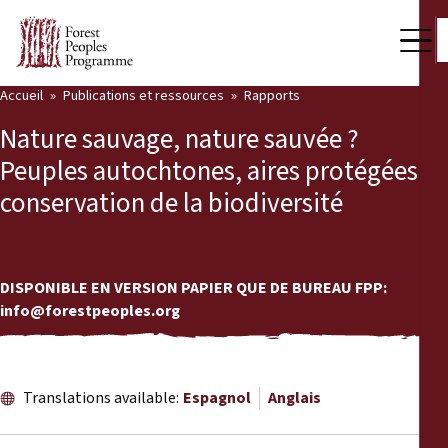
Accueil
Publications et ressources
Rapports
Notre travail
Nature sauvage, nature sauvée ?
Voix des communautés
Peuples autochtones, aires protégées et
conservation de la biodiversité
Partenaires et Pays
Dernières actualités
DISPONIBLE EN VERSION PAPIER QUE DE BUREAU FPP:
Back
Publications et ressources
info@forestpeoples.org
Publications et ressources
Qui nous sommes
Salle de presse
Translations available:
Espagnol
Anglais
Actualités
Nous soutenir