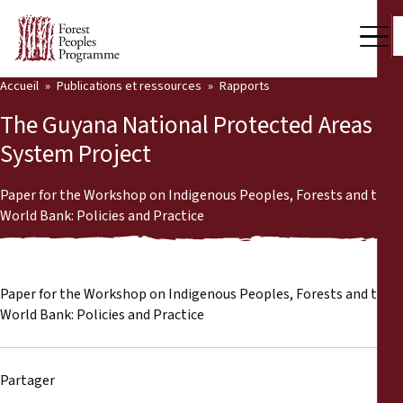
Accueil
Publications et ressources
Rapports
Notre travail
The Guyana National Protected Areas
Voix des communautés
System Project
Partenaires et Pays
Paper for the Workshop on Indigenous Peoples, Forests and the
World Bank: Policies and Practice
Dernières actualités
Back
Publications et ressources
Paper for the Workshop on Indigenous Peoples, Forests and the
Publications et ressources
Qui nous sommes
World Bank: Policies and Practice
Salle de presse
Actualités
Partager
Nous soutenir