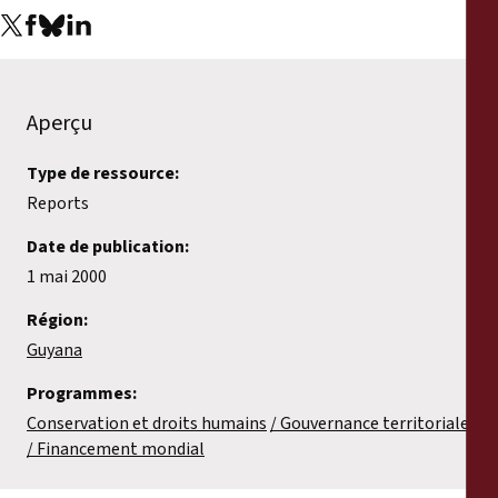
Rapports
Communiqués de presse
Aperçu
Matériel de formation
Type de ressource:
Documents d'information
Reports
Date de publication:
Procédures juridiques
1 mai 2000
Région:
Déclarations
Guyana
Rapports annuels
Programmes:
Conservation et droits humains
Gouvernance territoriale
Financement mondial