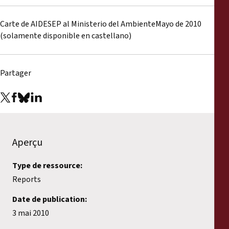
Rapports
Carte de AIDESEP al Ministerio del AmbienteMayo de 2010
Communiqués de presse
(solamente disponible en castellano)
Matériel de formation
Partager
Documents d'information
Procédures juridiques
Aperçu
Déclarations
Type de ressource:
Rapports annuels
Reports
Date de publication:
3 mai 2010