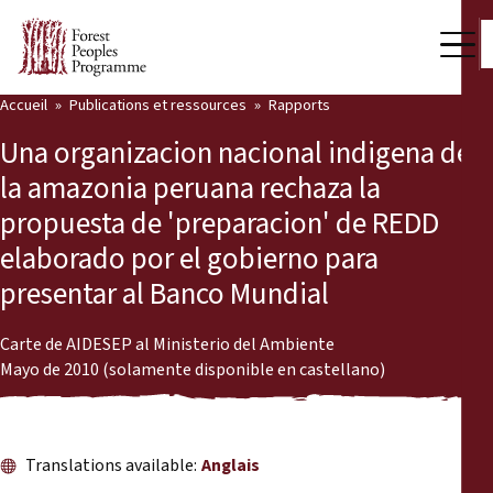
Accueil
Publications et ressources
Rapports
Notre travail
Una organizacion nacional indigena de
Voix des communautés
la amazonia peruana rechaza la
propuesta de 'preparacion' de REDD
Partenaires et Pays
elaborado por el gobierno para
Dernières actualités
presentar al Banco Mundial
Back
Publications et ressources
Carte de AIDESEP al Ministerio del Ambiente
Mayo de 2010 (solamente disponible en castellano)
Publications et ressources
Qui nous sommes
Salle de presse
Actualités
Translations available:
Anglais
Nous soutenir