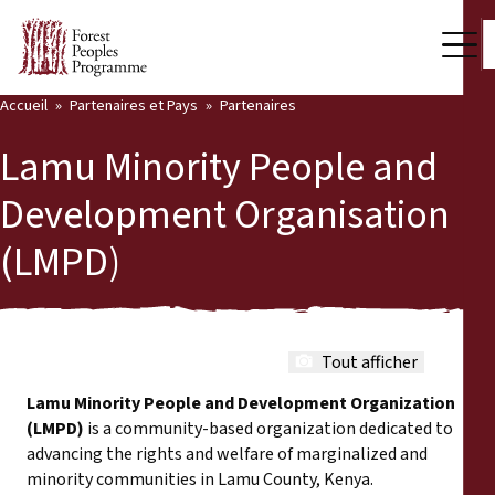
Accueil
Partenaires et Pays
Partenaires
Notre travail
Lamu Minority People and
Voix des communautés
Development Organisation
Back
Partenaires et Pays
(LMPD)
Partenaires et Pays
Dernières actualités
Publications et ressources
Partenaires
Tout afficher
Qui nous sommes
Pays
Lamu Minority People and Development Organization
Salle de presse
(LMPD)
is a community-based organization dedicated to
advancing the rights and welfare of marginalized and
Nous soutenir
minority communities in Lamu County, Kenya.