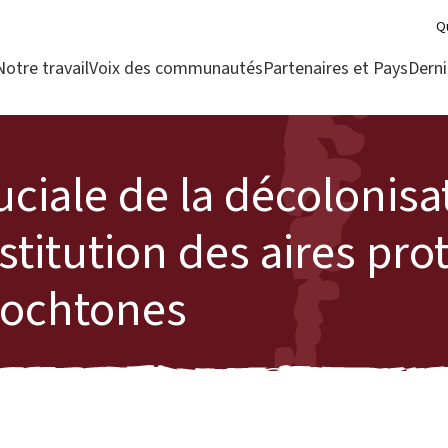
Q
Notre travail
Voix des communautés
Partenaires et Pays
Derni
ciale de la décolonisa
estitution des aires pr
ochtones