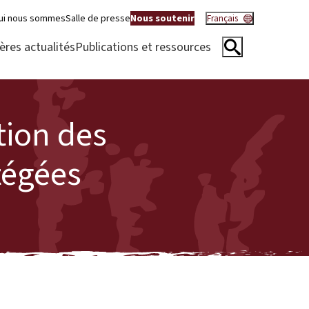
ui nous sommes
Salle de presse
Nous soutenir
Français
ères actualités
Publications et ressources
tion des
otégées