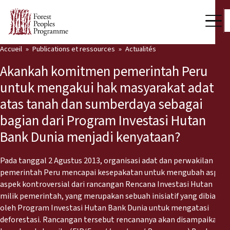
Accueil
Publications et ressources
Actualités
Notre travail
Akankah komitmen pemerintah Peru
Voix des communautés
untuk mengakui hak masyarakat adat
atas tanah dan sumberdaya sebagai
Partenaires et Pays
bagian dari Program Investasi Hutan
Dernières actualités
Bank Dunia menjadi kenyataan?
Back
Publications et ressources
Pada tanggal 2 Agustus 2013, organisasi adat dan perwakilan
pemerintah Peru mencapai kesepakatan untuk mengubah aspek-
Publications et ressources
Qui nous sommes
aspek kontroversial dari rancangan Rencana Investasi Hutan
milik pemerintah, yang merupakan sebuah inisiatif yang dibiayai
Salle de presse
Actualités
oleh Program Investasi Hutan Bank Dunia untuk mengatasi
deforestasi. Rancangan tersebut rencananya akan disampaikan
Nous soutenir