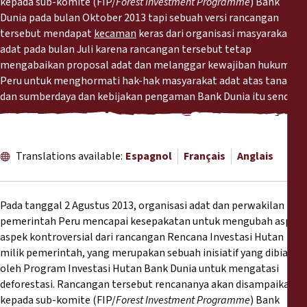
kepada sub-komite (FIP/
Forest Investment Programme
) Bank
Rapports
Dunia pada bulan Oktober 2013 tapi sebuah versi rancangan
tersebut mendapat
kecaman
keras dari organisasi masyarakat
Communiqués de presse
adat pada bulan Juli karena rancangan tersebut tetap
mengabaikan proposal adat dan melanggar kewajiban hukum
Peru untuk menghormati hak-hak masyarakat adat atas tanah
Matériel de formation
dan sumberdaya dan kebijakan pengaman Bank Dunia itu sendiri.
Documents d'information
Translations available:
Espagnol
Français
Anglais
Procédures juridiques
Déclarations
Pada tanggal 2 Agustus 2013, organisasi adat dan perwakilan
pemerintah Peru mencapai kesepakatan untuk mengubah aspek-
Rapports annuels
aspek kontroversial dari rancangan Rencana Investasi Hutan
milik pemerintah, yang merupakan sebuah inisiatif yang dibiayai
oleh Program Investasi Hutan Bank Dunia untuk mengatasi
deforestasi. Rancangan tersebut rencananya akan disampaikan
kepada sub-komite (FIP/
Forest Investment Programme
) Bank