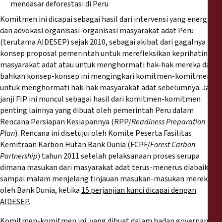
mendasar deforestasi di Peru
Komitmen ini dicapai sebagai hasil dari intervensi yang energik
dan advokasi organisasi-organisasi masyarakat adat Peru
(terutama AIDESEP) sejak 2010, sebagai akibat dari gagalnya
konsep proposal pemerintah untuk merefleksikan keprihatinan
masyarakat adat atau untuk menghormati hak-hak mereka dan
bahkan konsep-konsep ini mengingkari komitmen-komitmen
untuk menghormati hak-hak masyarakat adat sebelumnya. Janji-
janji FIP ini muncul sebagai hasil dari komitmen-komitmen
penting lainnya yang dibuat oleh pemerintah Peru dalam
Rencana Persiapan Kesiapannya (RPP/
Readiness Preparation
Plan
). Rencana ini disetujui oleh Komite Peserta Fasilitas
Kemitraan Karbon Hutan Bank Dunia (FCPF/
Forest Carbon
Partnership
) tahun 2011 setelah pelaksanaan proses serupa
dimana masukan dari masyarakat adat terus-menerus diabaikan
sampai malam menjelang tinjauan masukan-masukan mereka
oleh Bank Dunia, ketika
15 perjanjian kunci dicapai dengan
AIDESEP
.
Komitmen-komitmen
ini, yang dibuat dalam badan governansi