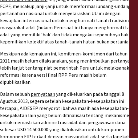
FCPF, mencakup janji-janji untuk mereformasi undang-undang
pertanahan nasional untuk menyelaraskan UU ini dengan
kewajiban internasional untuk menghormati tanah tradisional
masyarakat adat (hukum Peru saat ini hanya menghormati tanah
adat yang memiliki ‘hak’ dan tidak mengakui sepenuhnya hak
kepemilikan kolektif atas tanah-tanah hutan bukan pertanian).
Meskipun ada kemajuan ini, komitmen-komitmen dari tahun
2011 masih belum dilaksanakan, yang menimbulkan pertanyaan
lebih lanjut tentang niat pemerintah Peru untuk melaksanakan
reformasi karena versi final RPP Peru masih belum
dipublikasikan.
Dalam sebuah
pernyataan
yang dikeluarkan pada tanggal 8
Agustus 2013, segera setelah kesepakatan-kesepakatan ini
tercapai, AIDESEP menyoroti bahwa masih ada kesepakatan-
kesepakatan lain yang belum difinalisasi tentang mekanisme
untuk memastikan administrasi adat dan pengawasan dana
sebesar USD 14.500.000 yang dialokasikan untuk komponen-
komponen FIP terkait dengan masyarakat adat serta langkah-