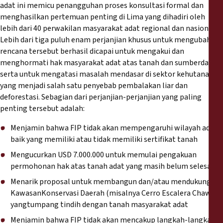
adat ini memicu penangguhan proses konsultasi formal dan
menghasilkan pertemuan penting di Lima yang dihadiri oleh
lebih dari 40 perwakilan masyarakat adat regional dan nasional.
Lebih dari tiga puluh enam perjanjian khusus untuk mengubah isi
rencana tersebut berhasil dicapai untuk mengakui dan
menghormati hak masyarakat adat atas tanah dan sumberdaya
serta untuk mengatasi masalah mendasar di sektor kehutanan
yang menjadi salah satu penyebab pembalakan liar dan
deforestasi. Sebagian dari perjanjian-perjanjian yang paling
penting tersebut adalah:
Menjamin bahwa FIP tidak akan mempengaruhi wilayah adat,
baik yang memiliki atau tidak memiliki sertifikat tanah
Mengucurkan USD 7.000.000 untuk memulai pengakuan
permohonan hak atas tanah adat yang masih belum selesai
Menarik proposal untuk membangun dan/atau mendukung
KawasanKonservasi Daerah (misalnya Cerro Escalera Chawi),
yangtumpang tindih dengan tanah masyarakat adat
Menjamin bahwa FIP tidak akan mencakup langkah-langkah