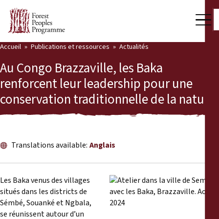
Accueil
Publications et ressources
Actualités
Notre travail
Au Congo Brazzaville, les Baka
Voix des communautés
renforcent leur leadership pour une
conservation traditionnelle de la nature
Partenaires et Pays
Dernières actualités
Back
Publications et ressources
Translations available:
Anglais
Publications et ressources
Qui nous sommes
Les Baka venus des villages
Salle de presse
situés dans les districts de
Actualités
Sémbé, Souanké et Ngbala,
Nous soutenir
se réunissent autour d’un