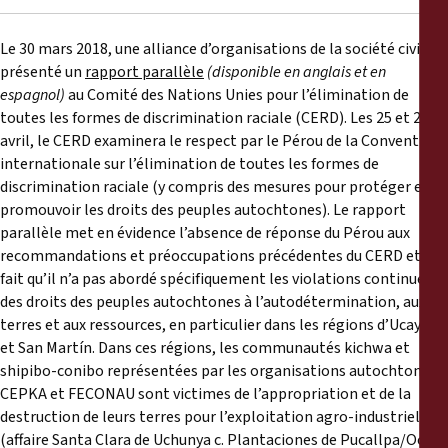
Rapports
Le 30 mars 2018, une alliance d’organisations de la société civile a
Communiqués de presse
présenté un
rapport parallèle
(disponible en anglais et en
espagnol)
au Comité des Nations Unies pour l’élimination de
toutes les formes de discrimination raciale (CERD). Les 25 et 26
Matériel de formation
avril, le CERD examinera le respect par le Pérou de la Convention
internationale sur l’élimination de toutes les formes de
Documents d'information
discrimination raciale (y compris des mesures pour protéger et
promouvoir les droits des peuples autochtones). Le rapport
Procédures juridiques
parallèle met en évidence l’absence de réponse du Pérou aux
recommandations et préoccupations précédentes du CERD et le
fait qu’il n’a pas abordé spécifiquement les violations continues
Déclarations
des droits des peuples autochtones à l’autodétermination, aux
terres et aux ressources, en particulier dans les régions d’Ucayali
Rapports annuels
et San Martín. Dans ces régions, les communautés kichwa et
shipibo-conibo représentées par les organisations autochtones
CEPKA et FECONAU sont victimes de l’appropriation et de la
destruction de leurs terres pour l’exploitation agro-industrielle
(affaire Santa Clara de Uchunya c. Plantaciones de Pucallpa/Ocho