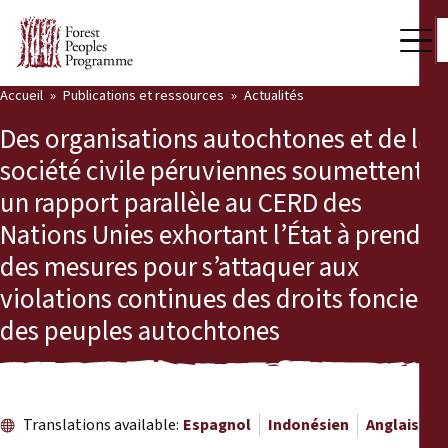
Accueil
Publications et ressources
Actualités
Notre travail
Des organisations autochtones et de la
Voix des communautés
société civile péruviennes soumettent
un rapport parallèle au CERD des
Partenaires et Pays
Nations Unies exhortant l’État à prendre
Dernières actualités
des mesures pour s’attaquer aux
violations continues des droits fonciers
Back
Publications et ressources
des peuples autochtones
Publications et ressources
Qui nous sommes
Salle de presse
Actualités
Translations available:
Espagnol
Indonésien
Anglais
Nous soutenir