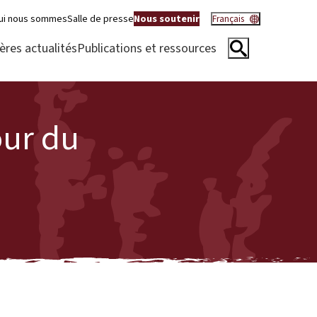
ui nous sommes
Salle de presse
Nous soutenir
Français
ères actualités
Publications et ressources
our du