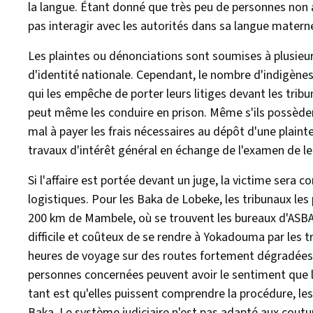
la langue. Étant donné que très peu de personnes non a
pas interagir avec les autorités dans sa langue matern
Les plaintes ou dénonciations sont soumises à plusieur
d'identité nationale. Cependant, le nombre d'indigèn
qui les empêche de porter leurs litiges devant les tri
peut même les conduire en prison. Même s'ils possède
mal à payer les frais nécessaires au dépôt d'une plaint
travaux d'intérêt général en échange de l'examen de le
Si l'affaire est portée devant un juge, la victime sera c
logistiques. Pour les Baka de Lobeke, les tribunaux le
200 km de Mambele, où se trouvent les bureaux d'ASBA
difficile et coûteux de se rendre à Yokadouma par les 
heures de voyage sur des routes fortement dégradées.
personnes concernées peuvent avoir le sentiment que leu
tant est qu'elles puissent comprendre la procédure, le
Baka. Le système judiciaire n'est pas adapté aux coutum