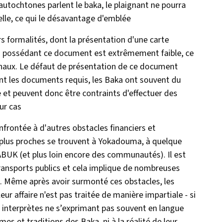
utochtones parlent le baka, le plaignant ne pourra
elle, ce qui le désavantage d'emblée
s formalités, dont la présentation d'une carte
es possédant ce document est extrêmement faible, ce
bunaux. Le défaut de présentation de ce document
nt les documents requis, les Baka ont souvent du
e et peuvent donc être contraints d'effectuer des
ur cas
onfrontée à d'autres obstacles financiers et
s plus proches se trouvent à Yokadouma, à quelque
BUK (et plus loin encore des communautés). Il est
transports publics et cela implique de nombreuses
 Même après avoir surmonté ces obstacles, les
r affaire n'est pas traitée de manière impartiale - si
s interprètes ne s’exprimant pas souvent en langue
es et traditions des Baka, ni à la réalité de leur