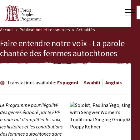
Accueil
Publications et ressources
Actualités
Notre travail
Faire entendre notre voix - La parole
Voix des communautés
chantée des femmes autochtones
Partenaires et Pays
Dernières actualités
Translations available:
Espagnol
Swahili
Anglais
Back
Publications et ressources
Le Programme pour l’égalité
Publications et ressources
Qui nous sommes
des genres élaboré par le FPP
a pour but d’amplifier les voix,
Salle de presse
Actualités
les histoires et les contributions
des femmes autochtones dans
Nous soutenir