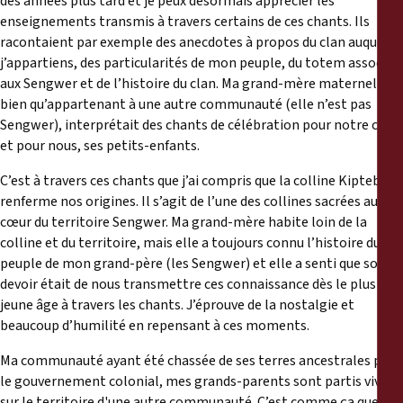
des années plus tard et je peux désormais apprécier les
enseignements transmis à travers certains de ces chants. Ils
racontaient par exemple des anecdotes à propos du clan auquel
j’appartiens, des particularités de mon peuple, du totem associé
aux Sengwer et de l’histoire du clan. Ma grand-mère maternelle,
bien qu’appartenant à une autre communauté (elle n’est pas
Sengwer), interprétait des chants de célébration pour notre clan
et pour nous, ses petits-enfants.
C’est à travers ces chants que j’ai compris que la colline Kipteber
renferme nos origines. Il s’agit de l’une des collines sacrées au
cœur du territoire Sengwer. Ma grand-mère habite loin de la
colline et du territoire, mais elle a toujours connu l’histoire du
peuple de mon grand-père (les Sengwer) et elle a senti que son
devoir était de nous transmettre ces connaissance dès le plus
jeune âge à travers les chants. J’éprouve de la nostalgie et
beaucoup d’humilité en repensant à ces moments.
Ma communauté ayant été chassée de ses terres ancestrales par
le gouvernement colonial, mes grands-parents sont partis vivre
sur le territoire d'une autre communauté. C’est comme ça que