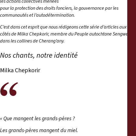
les actions collectives menées
Rapports
pour la protection des droits fonciers, la gouvernance par les
communautés et l’autodétermination.
Communiqués de presse
C’est dans cet esprit que nous rédigeons cette série d’articles aux
côtés de Milka Chepkorir, membre du Peuple autochtone Sengwer
Matériel de formation
dans les collines de Cherang’any.
Documents d'information
Nos chants, notre identité
Milka Chepkorir
Procédures juridiques
Déclarations
Rapports annuels
« Que mangent les grands-pères ?
Les grands-pères mangent du miel.