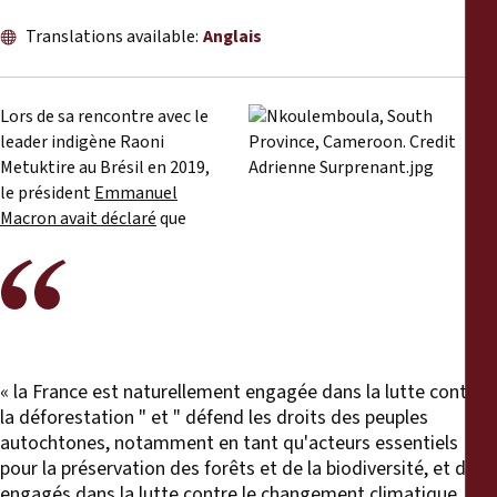
Rapports
Translations available:
Anglais
Communiqués de presse
Lors de sa rencontre avec le
Matériel de formation
leader indigène Raoni
Metuktire au Brésil en 2019,
le président
Emmanuel
Documents d'information
Macron avait déclaré
que
Procédures juridiques
Déclarations
Rapports annuels
« la France est naturellement engagée dans la lutte contre
la déforestation " et " défend les droits des peuples
autochtones, notamment en tant qu'acteurs essentiels
pour la préservation des forêts et de la biodiversité, et donc
engagés dans la lutte contre le changement climatique. »