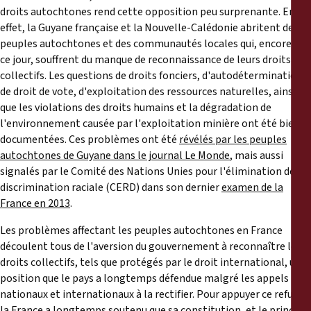
droits autochtones rend cette opposition peu surprenante. En
effet, la Guyane française et la Nouvelle-Calédonie abritent des
peuples autochtones et des communautés locales qui, encore à
ce jour, souffrent du manque de reconnaissance de leurs droits
collectifs. Les questions de droits fonciers, d'autodétermination,
de droit de vote, d'exploitation des ressources naturelles, ainsi
que les violations des droits humains et la dégradation de
l'environnement causée par l'exploitation minière ont été bien
documentées. Ces problèmes ont été
révélés par les peuples
autochtones de Guyane dans le journal Le Monde
, mais aussi
signalés par le Comité des Nations Unies pour l'élimination de la
discrimination raciale (CERD) dans son dernier
examen de la
France en 2013
.
Les problèmes affectant les peuples autochtones en France
découlent tous de l'aversion du gouvernement à reconnaître leurs
droits collectifs, tels que protégés par le droit international, une
position que le pays a longtemps défendue malgré les appels
nationaux et internationaux à la rectifier. Pour appuyer ce refus,
la France a longtemps soutenu que sa constitution, et le principe