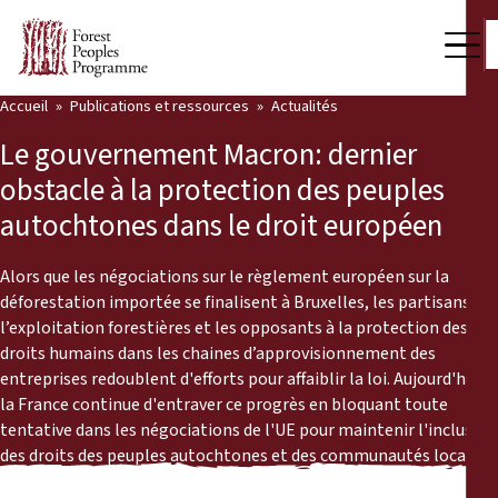
Accueil
Publications et ressources
Actualités
Notre travail
Le gouvernement Macron: dernier
Voix des communautés
obstacle à la protection des peuples
autochtones dans le droit européen
Partenaires et Pays
Dernières actualités
Alors que les négociations sur le règlement européen sur la
déforestation importée se finalisent à Bruxelles, les partisans de
Back
l’exploitation forestières et les opposants à la protection des
Publications et ressources
droits humains dans les chaines d’approvisionnement des
entreprises redoublent d'efforts pour affaiblir la loi. Aujourd'hui,
Publications et ressources
Qui nous sommes
la France continue d'entraver ce progrès en bloquant toute
tentative dans les négociations de l'UE pour maintenir l'inclusion
Salle de presse
Actualités
des droits des peuples autochtones et des communautés locales.
Nous soutenir