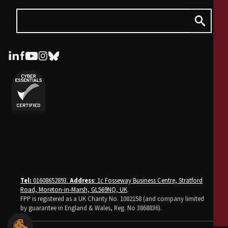
Tel:
01608652893.
Address
: 1c Fosseway Business Centre, Stratford
Road, Moreton-in-Marsh, GL569NQ, UK
.
FPP is registered as a UK Charity No. 1082158 (and company limited
by guarantee in England & Wales, Reg. No 3868836).