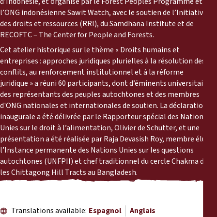
d’Indonésie, et organisé par le Forest Peoples Programme et
Rapports
l’ONG indonésienne Sawit Watch, avec le soutien de l’Initiative
des droits et ressources (RRI), du Samdhana Institute et de
Communiqués de presse
RECOFTC – The Center for People and Forests.
Cet atelier historique sur le thème « Droits humains et
Matériel de formation
entreprises : approches juridiques plurielles à la résolution des
conflits, au renforcement institutionnel et à la réforme
juridique » a réuni 60 participants, dont d’éminents universitaires,
Documents d'information
des représentants des peuples autochtones et des membres
d'ONG nationales et internationales de soutien. La déclaration
Procédures juridiques
inaugurale a été délivrée par le Rapporteur spécial des Nations
Unies sur le droit à l’alimentation, Olivier de Schutter, et une
présentation a été réalisée par Raja Devasish Roy, membre élu de
Déclarations
l’Instance permanente des Nations Unies sur les questions
autochtones (UNFPII) et chef traditionnel du cercle Chakma dans
Rapports annuels
les Chittagong Hill Tracts au Bangladesh.
Translations available:
Espagnol
Anglais