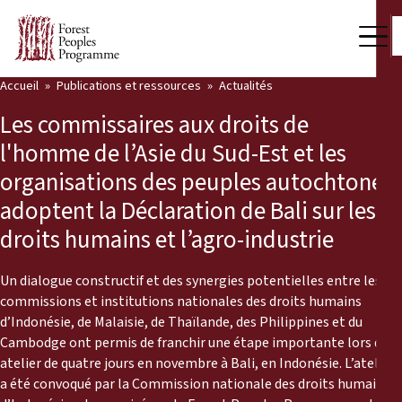
Accueil
Publications et ressources
Actualités
Notre travail
Les commissaires aux droits de
Voix des communautés
l'homme de l’Asie du Sud-Est et les
organisations des peuples autochtones
Partenaires et Pays
adoptent la Déclaration de Bali sur les
Dernières actualités
droits humains et l’agro-industrie
Back
Publications et ressources
Un dialogue constructif et des synergies potentielles entre les
commissions et institutions nationales des droits humains
Publications et ressources
Qui nous sommes
d’Indonésie, de Malaisie, de Thaïlande, des Philippines et du
Cambodge ont permis de franchir une étape importante lors d’un
Salle de presse
Actualités
atelier de quatre jours en novembre à Bali, en Indonésie. L’atelier
a été convoqué par la Commission nationale des droits humains
Nous soutenir