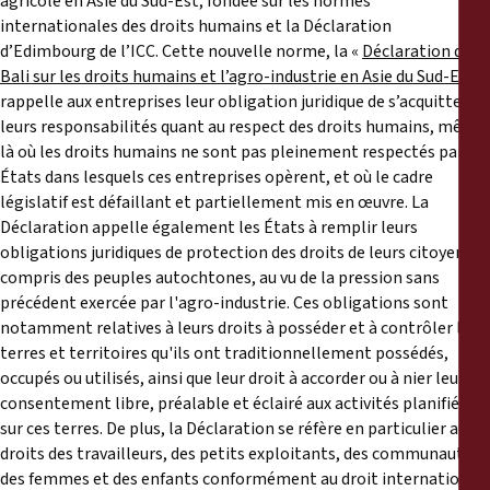
agricole en Asie du Sud-Est, fondée sur les normes
internationales des droits humains et la Déclaration
d’Edimbourg de l’ICC. Cette nouvelle norme, la «
Déclaration de
Bali sur les droits humains et l’agro-industrie en Asie du Sud-Est
»,
rappelle aux entreprises leur obligation juridique de s’acquitter de
leurs responsabilités quant au respect des droits humains, même
là où les droits humains ne sont pas pleinement respectés par les
États dans lesquels ces entreprises opèrent, et où le cadre
législatif est défaillant et partiellement mis en œuvre. La
Déclaration appelle également les États à remplir leurs
obligations juridiques de protection des droits de leurs citoyens, y
compris des peuples autochtones, au vu de la pression sans
précédent exercée par l'agro-industrie. Ces obligations sont
notamment relatives à leurs droits à posséder et à contrôler les
terres et territoires qu'ils ont traditionnellement possédés,
occupés ou utilisés, ainsi que leur droit à accorder ou à nier leur
consentement libre, préalable et éclairé aux activités planifiées
sur ces terres. De plus, la Déclaration se réfère en particulier aux
droits des travailleurs, des petits exploitants, des communautés,
des femmes et des enfants conformément au droit international