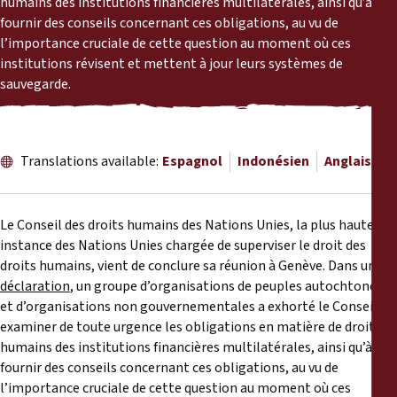
humains des institutions financières multilatérales, ainsi qu’à
Rapports
fournir des conseils concernant ces obligations, au vu de
l’importance cruciale de cette question au moment où ces
Communiqués de presse
institutions révisent et mettent à jour leurs systèmes de
sauvegarde.
Matériel de formation
Documents d'information
Translations available:
Espagnol
Indonésien
Anglais
Procédures juridiques
Le Conseil des droits humains des Nations Unies, la plus haute
instance des Nations Unies chargée de superviser le droit des
Déclarations
droits humains, vient de conclure sa réunion à Genève. Dans une
déclaration
, un groupe d’organisations de peuples autochtones
Rapports annuels
et d’organisations non gouvernementales a exhorté le Conseil à
examiner de toute urgence les obligations en matière de droits
humains des institutions financières multilatérales, ainsi qu’à
fournir des conseils concernant ces obligations, au vu de
l’importance cruciale de cette question au moment où ces