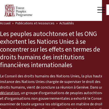
Accueil
Publications et ressources
Actualités
Notre travail
Les peuples autochtones et les ONG
Voix des communautés
exhortent les Nations Unies à se
concentrer sur les effets en termes de
Partenaires et Pays
droits humains des institutions
Dernières actualités
financières internationales
Back
Publications et ressources
Le Conseil des droits humains des Nations Unies, la plus haute
instance des Nations Unies chargée de superviser le droit des
Publications et ressources
Qui nous sommes
droits humains, vient de conclure sa réunion à Genève. Dans une
déclaration
, un groupe d’organisations de peuples autochtones
Salle de presse
Actualités
et d’organisations non gouvernementales a exhorté le Conseil à
examiner de toute urgence les obligations en matière de droits
Nous soutenir