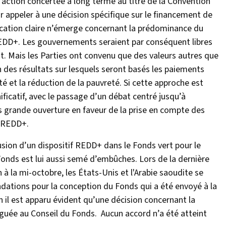
’action concertée à long terme au titre de la Convention
r appeler à une décision spécifique sur le financement de
ication claire n’émerge concernant la prédominance du
REDD+. Les gouvernements seraient par conséquent libres
t. Mais les Parties ont convenu que des valeurs autres que
n des résultats sur lesquels seront basés les paiements
é et la réduction de la pauvreté. Si cette approche est
ficatif, avec le passage d’un débat centré jusqu’à
s grande ouverture en faveur de la prise en compte des
e REDD+.
usion d’un dispositif REDD+ dans le Fonds vert pour le
onds est lui aussi semé d’embûches. Lors de la dernière
à la mi-octobre, les États-Unis et l'Arabie saoudite se
ations pour la conception du Fonds qui a été envoyé à la
il est apparu évident qu’une décision concernant la
guée au Conseil du Fonds. Aucun accord n’a été atteint