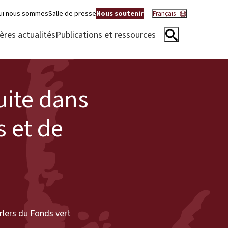
ui nous sommes
Salle de presse
Nous soutenir
Français
ères actualités
Publications et ressources
uite dans
s et de
rlers du Fonds vert