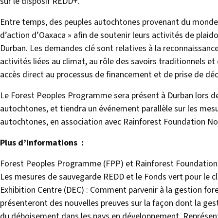
sur le disposif REDD+.
Entre temps, des peuples autochtones provenant du monde en
d’action d’Oaxaca » afin de soutenir leurs activités de plaido
Durban. Les demandes clé sont relatives à la reconnaissanc
activités liées au climat, au rôle des savoirs traditionnels e
accès direct au processus de financement et de prise de déc
Le Forest Peoples Programme sera présent à Durban lors de 
autochtones, et tiendra un événement parallèle sur les mes
autochtones, en association avec Rainforest Foundation No
Plus d’informations :
Forest Peoples Programme (FPP) et Rainforest Foundation
Les mesures de sauvegarde REDD et le Fonds vert pour le cli
Exhibition Centre (DEC) : Comment parvenir à la gestion fore
présenteront des nouvelles preuves sur la façon dont la gesti
du déboisement dans les pays en développement. Représen