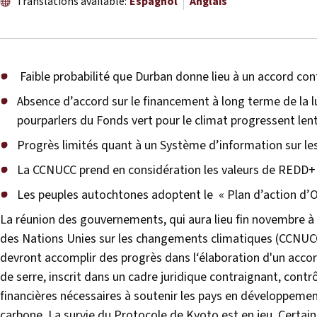
Translations available:
Espagnol
Anglais
Faible probabilité que Durban donne lieu à un accord co
Absence d’accord sur le financement à long terme de la l
pourparlers du Fonds vert pour le climat progressent l
Progrès limités quant à un Système d’information sur 
La CCNUCC prend en considération les valeurs de REDD+ 
Les peuples autochtones adoptent le « Plan d’action d’O
La réunion des gouvernements, qui aura lieu fin novembre à
des Nations Unies sur les changements climatiques (CCNUCC
devront accomplir des progrès dans l‘élaboration d'un acco
de serre, inscrit dans un cadre juridique contraignant, contr
financières nécessaires à soutenir les pays en développemen
carbone. La survie du Protocole de Kyoto est en jeu. Certai