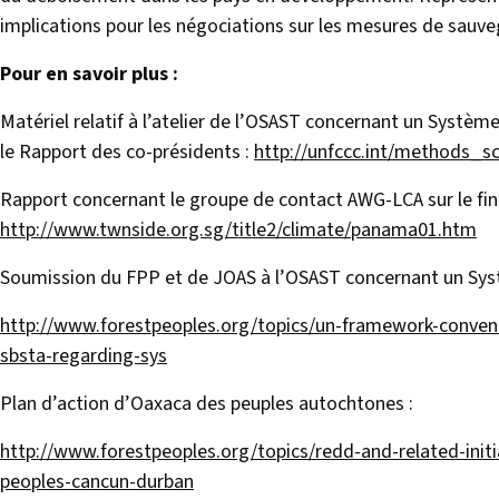
implications pour les négociations sur les mesures de sauve
Pour en savoir plus :
Matériel relatif à l’atelier de l’OSAST concernant un Systè
le Rapport des co-présidents :
http://unfccc.int/methods_s
Rapport concernant le groupe de contact AWG-LCA sur le f
http://www.twnside.org.sg/title2/climate/panama01.htm
Soumission du FPP et de JOAS à l’OSAST concernant un Sys
http://www.forestpeoples.org/topics/un-framework-convent
sbsta-regarding-sys
Plan d’action d’Oaxaca des peuples autochtones :
http://www.forestpeoples.org/topics/redd-and-related-init
peoples-cancun-durban