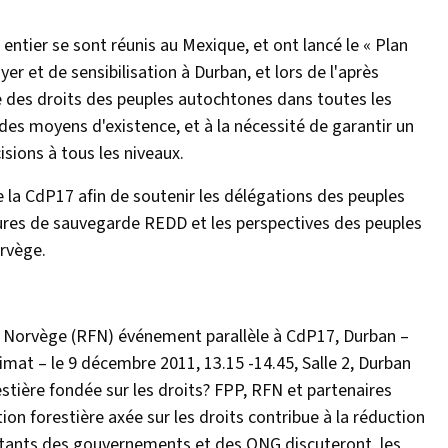
tier se sont réunis au Mexique, et ont lancé le « Plan
yer et de sensibilisation à Durban, et lors de l'après
e des droits des peuples autochtones dans toutes les
t des moyens d'existence, et à la nécessité de garantir un
isions à tous les niveaux.
la CdP17 afin de soutenir les délégations des peuples
ures de sauvegarde REDD et les perspectives des peuples
rvège.
 Norvège (RFN) événement parallèle à CdP17, Durban –
mat – le 9 décembre 2011, 13.15 -14.45, Salle 2, Durban
stière fondée sur les droits? FPP, RFN et partenaires
on forestière axée sur les droits contribue à la réduction
tants des gouvernements et des ONG discuteront les