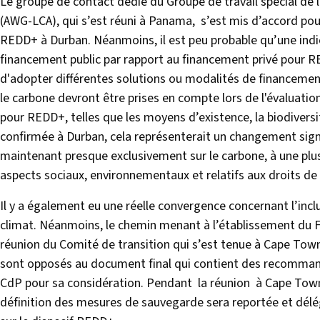
Le groupe de contact dédié du Groupe de travail spécial de l
(AWG-LCA), qui s’est réuni à Panama, s’est mis d’accord pou
REDD+ à Durban. Néanmoins, il est peu probable qu’une ind
financement public par rapport au financement privé pour 
d'adopter différentes solutions ou modalités de financemen
le carbone devront être prises en compte lors de l'évaluatio
pour REDD+, telles que les moyens d’existence, la biodiversit
confirmée à Durban, cela représenterait un changement signi
maintenant presque exclusivement sur le carbone, à une plu
aspects sociaux, environnementaux et relatifs aux droits d
Il y a également eu une réelle convergence concernant l’incl
climat. Néanmoins, le chemin menant à l’établissement du F
réunion du Comité de transition qui s’est tenue à Cape Town 
sont opposés au document final qui contient des recommand
CdP pour sa considération. Pendant la réunion à Cape Town 
définition des mesures de sauvegarde sera reportée et délé