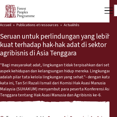
Accueil
Publications et ressources
Actualités
Notre travail
Seruan untuk perlindungan yang lebih
Voix des communautés
kuat terhadap hak-hak adat di sektor
agribisnis di Asia Tenggara
Partenaires et Pays
Dernières actualités
"Bagi masyarakat adat, lingkungan tidak terpisahkan dari setiap
aspek kehidupan dan kelangsungan hidup mereka. Lingkungan
Back
adalah pilar tata kelola lingkungan yang sehat."- dengan kata-
Publications et ressources
kata ini, Tan Sri Razali Ismail dari Komisi Hak Asasi Manusia
Malaysia (SUHAKUM) menyambut para peserta Konferensi Asia
Publications et ressources
Qui nous sommes
Tenggara tentang Hak Asasi Manusia dan Agribisnis ke-6.
Salle de presse
Actualités
Nous soutenir