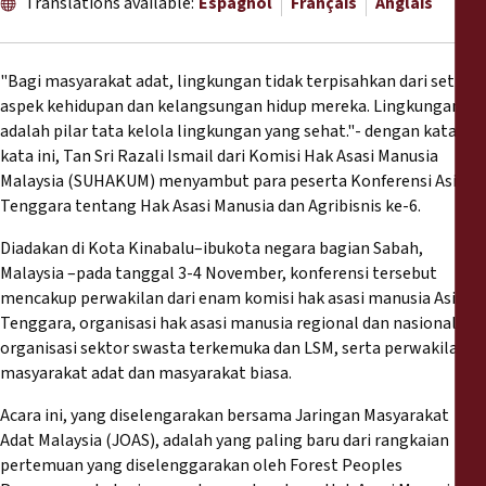
Translations available:
Espagnol
Français
Anglais
Rapports
Communiqués de presse
"Bagi masyarakat adat, lingkungan tidak terpisahkan dari setiap
aspek kehidupan dan kelangsungan hidup mereka. Lingkungan
Matériel de formation
adalah pilar tata kelola lingkungan yang sehat."- dengan kata-
kata ini, Tan Sri Razali Ismail dari Komisi Hak Asasi Manusia
Malaysia (SUHAKUM) menyambut para peserta Konferensi Asia
Documents d'information
Tenggara tentang Hak Asasi Manusia dan Agribisnis ke-6.
Diadakan di Kota Kinabalu–ibukota negara bagian Sabah,
Procédures juridiques
Malaysia –pada tanggal 3-4 November, konferensi tersebut
mencakup perwakilan dari enam komisi hak asasi manusia Asia
Déclarations
Tenggara, organisasi hak asasi manusia regional dan nasional,
organisasi sektor swasta terkemuka dan LSM, serta perwakilan
Rapports annuels
masyarakat adat dan masyarakat biasa.
Acara ini, yang diselengarakan bersama Jaringan Masyarakat
Adat Malaysia (JOAS), adalah yang paling baru dari rangkaian
pertemuan yang diselenggarakan oleh Forest Peoples