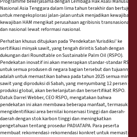
Programme bekerjasama dengan Lembaga Hak Asasi Manusia
Nasional Asia Tenggara dalam lima tahun terakhir dan bertujuan
untuk mengeksplorasi jalan-jalan untuk menjadikan kewajiban-
kewajiban HAM mengikat perusahaan agribisnis transnasional
dan nasional lewat reformasi nasional.
Perhatian khusus ditujukan pada 'Pendekatan Yurisdiksi' ke
sertifikasi minyak sawit, yang tengah dirintis Sabah dengan
dukungan dari Roundtable on Sustainable Palm Oil (RSPO).
Pendekatan inovatif ini akan menerapkan standar-standar RSPO
untuk semua produsen di negara bagian tersebut dan tujuannya
adalah untuk memastikan bahwa pada tahun 2025 semua minyak
sawit yang diproduksi di Sabah, yang menyumbang 12 persen dari
produksi global, akan berkelanjutan dan bersertifikat RSPO.
Datuk Darrel Webber, CEO RSPO, mengatakan bahwa
pendekatan ini akan membawa beberapa manfaat, termasuk
mengidentifikasi area bernilai konservasi tinggi dan daerah-
daerah dengan stok karbon tinggi dan meningkatkan
pengetahuan tentang prosedur PADIATAPA. Para peserta
membuat rekomendasi-rekomendasi konkret untuk memastikan