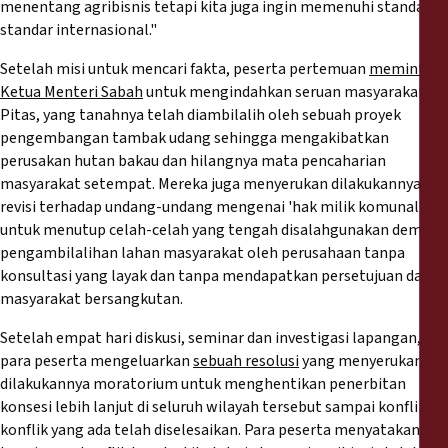
menentang agribisnis tetapi kita juga ingin memenuhi standar-
standar internasional."
Setelah misi untuk mencari fakta, peserta pertemuan
meminta
Ketua Menteri Sabah
untuk mengindahkan seruan masyarakat di
Pitas, yang tanahnya telah diambilalih oleh sebuah proyek
pengembangan tambak udang sehingga mengakibatkan
perusakan hutan bakau dan hilangnya mata pencaharian
masyarakat setempat. Mereka juga menyerukan dilakukannya
revisi terhadap undang-undang mengenai 'hak milik komunal',
untuk menutup celah-celah yang tengah disalahgunakan demi
pengambilalihan lahan masyarakat oleh perusahaan tanpa
konsultasi yang layak dan tanpa mendapatkan persetujuan dari
masyarakat bersangkutan.
Setelah empat hari diskusi, seminar dan investigasi lapangan,
para peserta mengeluarkan
sebuah resolusi
yang menyerukan
dilakukannya moratorium untuk menghentikan penerbitan
konsesi lebih lanjut di seluruh wilayah tersebut sampai konflik-
konflik yang ada telah diselesaikan. Para peserta menyatakan