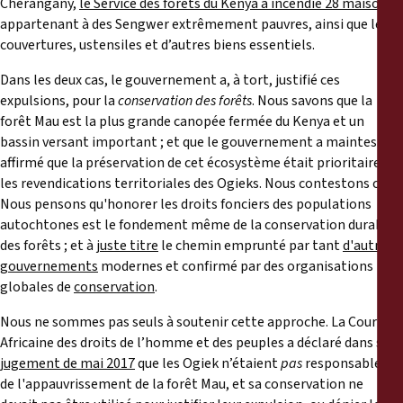
Cherangany,
le Service des forêts du Kenya a incendié 28 maisons
appartenant à des Sengwer extrêmement pauvres, ainsi que leurs
couvertures, ustensiles et d’autres biens essentiels.
Dans les deux cas, le gouvernement a, à tort, justifié ces
expulsions, pour la
conservation des forêts
. Nous savons que la
forêt Mau est la plus grande canopée fermée du Kenya et un
bassin versant important ; et que le gouvernement a maintes fois
affirmé que la préservation de cet écosystème était prioritaire sur
les revendications territoriales des Ogieks. Nous contestons cela.
Nous pensons qu'honorer les droits fonciers des populations
autochtones est le fondement même de la conservation durable
des forêts ; et à
juste titre
le chemin emprunté par tant
d'autres
gouvernements
modernes et confirmé par des organisations
globales de
conservation
.
Nous ne sommes pas seuls à soutenir cette approche. La Cour
Africaine des droits de l’homme et des peuples a déclaré dans son
jugement de mai 2017
que les Ogiek n’étaient
pas
responsables
de l'appauvrissement de la forêt Mau, et sa conservation ne