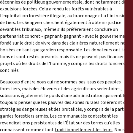
décennies de politique gouvernementale, dont notamment des
expulsions forcées
. Cela a rendu les forêts vulnérables à
l’exploitation forestière illégale, au braconnage et à l’intrusion
de tiers. Les Sengwer cherchent également à obtenir justice
devant les tribunaux, même s’ils préféreraient conclure un
partenariat concret « gagnant-gagnant » avec le gouvernement,
fondé sur le droit de vivre dans des clairières naturellement non
boisées en tant que gardien responsable. Les donateurs ont tenu
bons et sont restés présents mais ils ne peuvent pas financer des
projets où les droits de l'homme, y compris les droits fonciers,
sont niés.
Beaucoup d'entre nous qui ne sommes pas issus des peuples
forestiers, mais des éleveurs et des agriculteurs sédentaires,
subissons également le poids d'une administration qui semble
toujours penser que les pauvres des zones rurales toléreront des
stratégies dangereuses et des brutalités, y compris de la part de
gardes forestiers armés. Les communautés contestent les
revendications persistantes
de l'État sur des terres qu'elles
connaissent comme étant
traditionnellement les leurs
. Nous