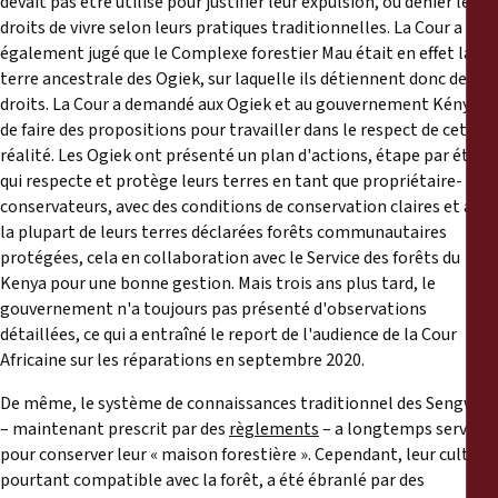
devait pas
être utilisé pour justifier leur expulsion, ou dénier leurs
droits de vivre selon leurs pratiques traditionnelles. La Cour a
également jugé que le Complexe forestier Mau était en effet la
terre ancestrale des Ogiek, sur laquelle ils détiennent donc des
droits. La Cour a demandé aux Ogiek et au gouvernement Kényan
de faire des propositions pour travailler dans le respect de cette
réalité. Les Ogiek ont présenté un plan d'actions, étape par étape
qui respecte et protège leurs terres en tant que propriétaire-
conservateurs, avec des conditions de conservation claires et avec
la plupart de leurs terres déclarées forêts communautaires
protégées, cela en collaboration avec le Service des forêts du
Kenya pour une bonne gestion. Mais trois ans plus tard, le
gouvernement n'a toujours pas présenté d'observations
détaillées, ce qui a entraîné le report de l'audience de la Cour
Africaine sur les réparations en septembre 2020.
De même, le système de connaissances traditionnel des Sengwer
– maintenant prescrit par des
règlements
– a longtemps servi
pour conserver leur « maison forestière ». Cependant, leur culture,
pourtant compatible avec la forêt, a été ébranlé par des