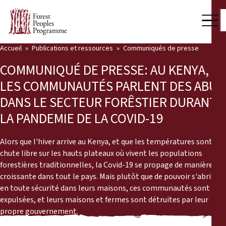
Accueil
Publications et ressources
Communiqués de presse
Notre travail
COMMUNIQUÉ DE PRESSE: AU KENYA,
Voix des communautés
LES COMMUNAUTÉS PARLENT DES ABUS
DANS LE SECTEUR FORÊSTIER DURANT
Partenaires et Pays
LA PANDEMIE DE LA COVID-19
Dernières actualités
Alors que l'hiver arrive au Kenya, et que les températures sont en
Back
Publications et ressources
chute libre sur les hauts plateaux où vivent les populations
forestières traditionnelles, la Covid-19 se propage de manière
Publications et ressources
Qui nous sommes
croissante dans tout le pays. Mais plutôt que de pouvoir s'abriter
en toute sécurité dans leurs maisons, ces communautés sont
Salle de presse
expulsées, et leurs maisons et fermes sont détruites par leur
Actualités
propre gouvernement.
Nous soutenir