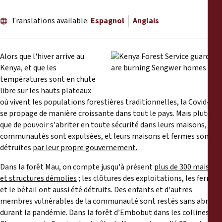
Rapports
Translations available:
Espagnol
Anglais
Communiqués de presse
Alors que l'hiver arrive au
Matériel de formation
Kenya, et que les
températures sont en chute
Documents d'information
libre sur les hauts plateaux
où vivent les populations forestières traditionnelles, la Covid-19
se propage de manière croissante dans tout le pays. Mais plutôt
Procédures juridiques
que de pouvoir s'abriter en toute sécurité dans leurs maisons, ces
communautés sont expulsées, et leurs maisons et fermes sont
Déclarations
détruites
par leur propre gouvernement.
Dans la forêt Mau, on compte jusqu'à présent
plus de 300 maisons
Rapports annuels
et structures démolies
; les clôtures des exploitations, les fermes
et le bétail ont aussi été détruits. Des enfants et d'autres
membres vulnérables de la communauté sont restés sans abri
durant la pandémie. Dans la forêt d’Embobut dans les collines de