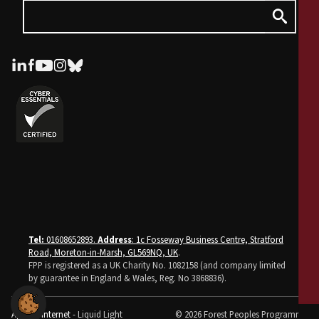
Tel:
01608652893.
Address
: 1c Fosseway Business Centre, Stratford
Road, Moreton-in-Marsh, GL569NQ, UK
.
FPP is registered as a UK Charity No. 1082158 (and company limited
by guarantee in England & Wales, Reg. No 3868836).
Agence internet
- Liquid Light
© 2026 Forest Peoples Programme