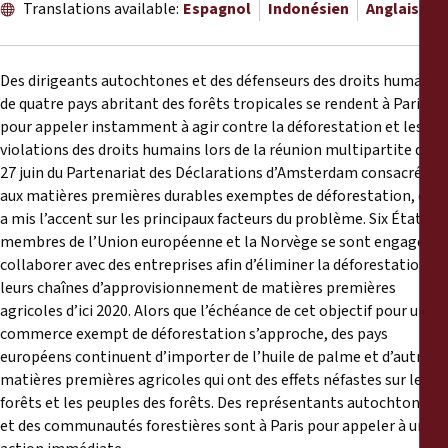
Rapports
Translations available:
Espagnol
Indonésien
Anglais
Communiqués de presse
Des dirigeants autochtones et des défenseurs des droits humains
de quatre pays abritant des forêts tropicales se rendent à Paris
Matériel de formation
pour appeler instamment à agir contre la déforestation et les
violations des droits humains lors de la réunion multipartite du
27 juin du Partenariat des Déclarations d’Amsterdam consacrée
Documents d'information
aux matières premières durables exemptes de déforestation, qui
a mis l’accent sur les principaux facteurs du problème. Six États
Procédures juridiques
membres de l’Union européenne et la Norvège se sont engagés à
collaborer avec des entreprises afin d’éliminer la déforestation de
Déclarations
leurs chaînes d’approvisionnement de matières premières
agricoles d’ici 2020. Alors que l’échéance de cet objectif pour un
commerce exempt de déforestation s’approche, des pays
Rapports annuels
européens continuent d’importer de l’huile de palme et d’autres
matières premières agricoles qui ont des effets néfastes sur les
forêts et les peuples des forêts. Des représentants autochtones
et des communautés forestières sont à Paris pour appeler à une