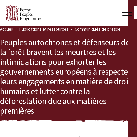
Accueil
Publications et ressources
Communiqués de presse
Notre travail
Peuples autochtones et défenseurs de
Voix des communautés
la forêt bravent les meurtres et les
intimidations pour exhorter les
Partenaires et Pays
gouvernements européens à respecter
Dernières actualités
leurs engagements en matière de droits
humains et lutter contre la
Back
Publications et ressources
déforestation due aux matières
Publications et ressources
Qui nous sommes
premières
Salle de presse
Actualités
Nous soutenir