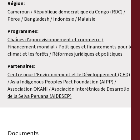
Région:
Cameroun
République démocratique du Congo (RDC)
Pérou
Bangladesh
Indonésie
Malaisie
Programmes:
Chaînes d’approvisionnement et commerce
Financement mondial
Politiques et financements pour le
climat et les forêts
Réformes juridiques et politiques
Partenaires:
Centre pour l’Environnement et le Développement (CED)
Asia Indigenous Peoples Pact Foundation (AIPP)
Association OKANI
Asociación Interétnica de Desarrollo
de la Selva Peruana (AIDESEP)
Documents