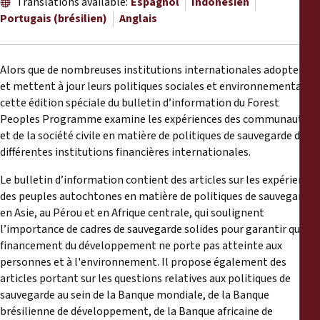
Translations available:
Espagnol
Indonésien
Rapports
Portugais (brésilien)
Anglais
Communiqués de presse
Alors que de nombreuses institutions internationales adoptent
Matériel de formation
et mettent à jour leurs politiques sociales et environnementales,
cette édition spéciale du bulletin d’information du Forest
Peoples Programme examine les expériences des communautés
Documents d'information
et de la société civile en matière de politiques de sauvegarde de
différentes institutions financières internationales.
Procédures juridiques
Le bulletin d’information contient des articles sur les expériences
des peuples autochtones en matière de politiques de sauvegarde
Déclarations
en Asie, au Pérou et en Afrique centrale, qui soulignent
l’importance de cadres de sauvegarde solides pour garantir que le
Rapports annuels
financement du développement ne porte pas atteinte aux
personnes et à l'environnement. Il propose également des
articles portant sur les questions relatives aux politiques de
sauvegarde au sein de la Banque mondiale, de la Banque
brésilienne de développement, de la Banque africaine de