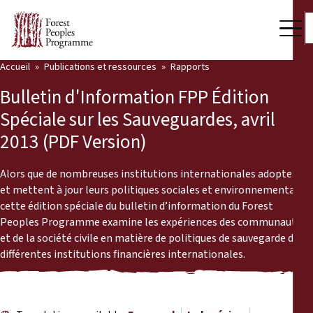
Accueil
Publications et ressources
Rapports
Notre travail
Bulletin d'Information FPP Édition
Voix des communautés
Spéciale sur les Sauveguardes, avril
2013 (PDF Version)
Partenaires et Pays
Dernières actualités
Alors que de nombreuses institutions internationales adoptent
et mettent à jour leurs politiques sociales et environnementales,
Back
cette édition spéciale du bulletin d’information du Forest
Publications et ressources
Peoples Programme examine les expériences des communautés
et de la société civile en matière de politiques de sauvegarde de
Publications et ressources
Qui nous sommes
différentes institutions financières internationales.
Salle de presse
Actualités
Nous soutenir