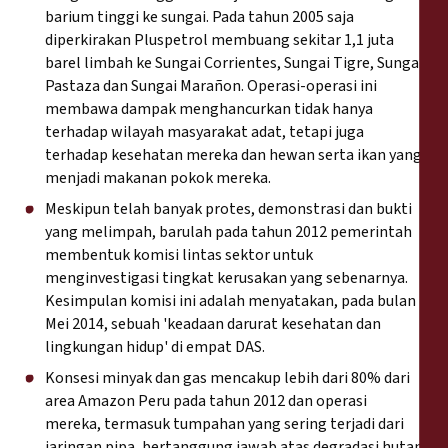
barium tinggi ke sungai. Pada tahun 2005 saja
diperkirakan Pluspetrol membuang sekitar 1,1 juta
barel limbah ke Sungai Corrientes, Sungai Tigre, Sungai
Pastaza dan Sungai Marañon. Operasi-operasi ini
membawa dampak menghancurkan tidak hanya
terhadap wilayah masyarakat adat, tetapi juga
terhadap kesehatan mereka dan hewan serta ikan yang
menjadi makanan pokok mereka.
Meskipun telah banyak protes, demonstrasi dan bukti
yang melimpah, barulah pada tahun 2012 pemerintah
membentuk komisi lintas sektor untuk
menginvestigasi tingkat kerusakan yang sebenarnya.
Kesimpulan komisi ini adalah menyatakan, pada bulan
Mei 2014, sebuah 'keadaan darurat kesehatan dan
lingkungan hidup' di empat DAS.
Konsesi minyak dan gas mencakup lebih dari 80% dari
area Amazon Peru pada tahun 2012 dan operasi
mereka, termasuk tumpahan yang sering terjadi dari
jaringan pipa, bertanggung jawab atas degradasi hutan