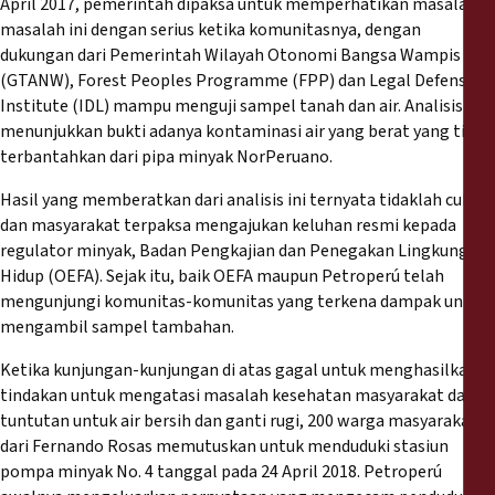
April 2017, pemerintah dipaksa untuk memperhatikan masalah-
masalah ini dengan serius ketika komunitasnya, dengan
dukungan dari Pemerintah Wilayah Otonomi Bangsa Wampis
(GTANW), Forest Peoples Programme (FPP) dan Legal Defense
Institute (IDL) mampu menguji sampel tanah dan air. Analisis ini
menunjukkan bukti adanya kontaminasi air yang berat yang tidak
terbantahkan dari pipa minyak NorPeruano.
Hasil yang memberatkan dari analisis ini ternyata tidaklah cukup,
dan masyarakat terpaksa mengajukan keluhan resmi kepada
regulator minyak, Badan Pengkajian dan Penegakan Lingkungan
Hidup (OEFA). Sejak itu, baik OEFA maupun Petroperú telah
mengunjungi komunitas-komunitas yang terkena dampak untuk
mengambil sampel tambahan.
Ketika kunjungan-kunjungan di atas gagal untuk menghasilkan
tindakan untuk mengatasi masalah kesehatan masyarakat dan
tuntutan untuk air bersih dan ganti rugi, 200 warga masyarakat
dari Fernando Rosas memutuskan untuk menduduki stasiun
pompa minyak No. 4 tanggal pada 24 April 2018. Petroperú