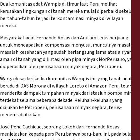
Rapports
Dua komunitas adat Wampis di timur laut Peru melihat
kerusakan lingkungan di tanah mereka mulai diperbaiki setelah
bertahun-tahun terjadi terkontaminasi minyak di wilayah
Communiqués de presse
mereka.
Matériel de formation
Masyarakat adat Fernando Rosas dan Arutam terus berjuang
untuk mendapatkan kompensasi menyusul munculnya masalah-
masalah kesehatan yang sudah berlangsung lama atas air yang
Documents d'information
aman di tanah yang dilintasi oleh pipa minyak NorPeruano, yang
dioperasikan oleh perusahaan minyak negara, Petroperú.
Procédures juridiques
Warga desa dari kedua komunitas Wampis ini, yang tanah adatnya
berada di DAS Morona di wilayah Loreto di Amazon Peru, telah
Déclarations
menderita dampak tumpahan minyak dari stasiun pompa minyak
terdekat selama beberapa dekade. Keluhan-keluhan yang
Rapports annuels
diajukan ke Petroperú, perusahaan minyak negara, terus-
menerus diabaikan.
José Peña Cachique, seorang tokoh dari Fernando Rosas,
menjelaskan kepada
pers Peru
bahwa baru-baru ini, pada bulan