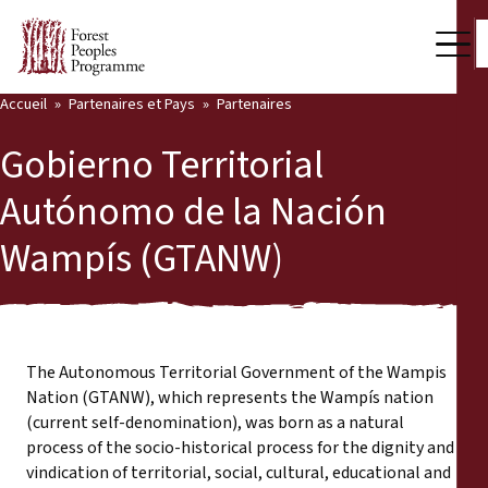
Accueil
Partenaires et Pays
Partenaires
Notre travail
Gobierno Territorial
Voix des communautés
Autónomo de la Nación
Back
Partenaires et Pays
Wampís (GTANW)
Partenaires et Pays
Dernières actualités
Publications et ressources
Partenaires
The Autonomous Territorial Government of the Wampis
Qui nous sommes
Pays
Nation (GTANW), which represents the Wampís nation
Salle de presse
(current self-denomination), was born as a natural
process of the socio-historical process for the dignity and
Nous soutenir
vindication of territorial, social, cultural, educational and