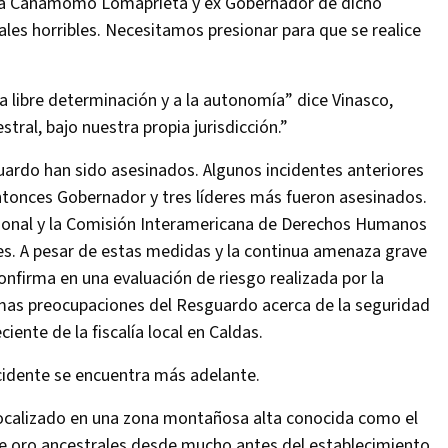
na Cañamomo Lomaprieta y ex Gobernador de dicho
es horribles. Necesitamos presionar para que se realice
 libre determinación y a la autonomía” dice Vinasco,
tral, bajo nuestra propia jurisdicción.”
uardo han sido asesinados. Algunos incidentes anteriores
ntonces Gobernador y tres líderes más fueron asesinados.
ucional y la Comisión Interamericana de Derechos Humanos
es. A pesar de estas medidas y la continua amenaza grave
nfirma en una evaluación de riesgo realizada por la
imas preocupaciones del Resguardo acerca de la seguridad
nte de la fiscalía local en Caldas.
ncidente se encuentra más adelante.
ocalizado en una zona montañosa alta conocida como el
de oro ancestrales desde mucho antes del establecimiento