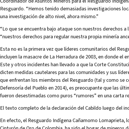
Coordinador de Asuntos Mineros para el Resguardo Indíge
Resguardo. “Hemos tenido demasiadas investigaciones local
una investigación de alto nivel, ahora mismo.”
“Lo que se encuentra bajo ataque son nuestros derechos a la
“nuestros derechos para regular nuestra propia minería ances
Esta no es la primera vez que líderes comunitarios del Resg
incluyen la masacre de La Herradura de 2003, en donde el e
Este y otros incidentes han llevado a que la Corte Constit
dicten medidas cautelares para las comunidades y sus líder
que enfrentan los miembros del Resguardo (tal y como se co
Defensoría del Pueblo en 2014), es preocupante que las últ
fueron desestimadas como puros “rumores” en una carta recie
El texto completo de la declaración del Cabildo luego del i
En efecto, el Resguardo Indígena Cañamomo Lomaprieta, l
Cinturón de Oro de Colombia, ha sido el hogar de mineros 