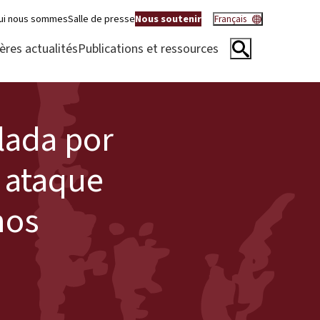
ui nous sommes
Salle de presse
Nous soutenir
Français
ères actualités
Publications et ressources
lada por
 ataque
hos