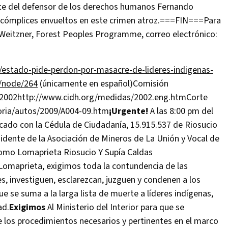
uerte del defensor de los derechos humanos Fernando
os cómplices envueltos en este crimen atroz.===FIN===Para
 Weitzner, Forest Peoples Programme, correo electrónico:
/estado-pide-perdon-por-masacre-de-lideres-indigenas-
g/node/264
(únicamente en español)Comisión
 2002http://www.cidh.org/medidas/2002.eng.htmCorte
toria/autos/2009/A004-09.htm
¡Urgente!
A las 8:00 pm del
icado con la Cédula de Ciudadanía, 15.915.537 de Riosucio
idente de la Asociación de Mineros de La Unión y Vocal de
omo Lomaprieta Riosucio Y Supía Caldas
maprieta, exigimos toda la contundencia de las
, investiguen, esclarezcan, juzguen y condenen a los
ue se suma a la larga lista de muerte a líderes indígenas,
ad.
Exigimos
Al Ministerio del Interior para que se
e los procedimientos necesarios y pertinentes en el marco