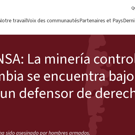
Q
Notre travail
Voix des communautés
Partenaires et Pays
Derni
A: La minería contro
mbia se encuentra bajo
 un defensor de derec
 ha sido asesinado por hombres armados.