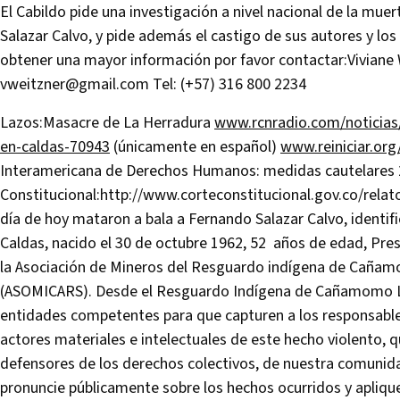
El Cabildo pide una investigación a nivel nacional de la m
Salazar Calvo, y pide además el castigo de sus autores y l
obtener una mayor información por favor contactar:Viviane
vweitzner@gmail.com
Tel: (+57) 316 800 2234
Lazos:Masacre de La Herradura
www.rcnradio.com/noticias
en-caldas-70943
(únicamente en español)
www.reiniciar.or
Interamericana de Derechos Humanos: medidas cautelares
Constitucional:http://www.corteconstitucional.gov.co/rela
día de hoy mataron a bala a Fernando Salazar Calvo, identif
Caldas, nacido el 30 de octubre 1962, 52 años de edad, Pres
la Asociación de Mineros del Resguardo indígena de Cañam
(ASOMICARS). Desde el Resguardo Indígena de Cañamomo Lo
entidades competentes para que capturen a los responsables
actores materiales e intelectuales de este hecho violento, q
defensores de los derechos colectivos, de nuestra comunid
pronuncie públicamente sobre los hechos ocurridos y apliqu