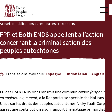
Accueil
Publications et ressources
Rapports
Notre travail
FPP et Both ENDS appellent à l’action
Voix des communautés
concernant la criminalisation des
peuples autochtones
Partenaires et Pays
Dernières actualités
Back
Publications et ressources
Translations available:
Espagnol
Indonésien
Anglais
Publications et ressources
Qui nous sommes
FPP et Both ENDS ont transmis une communication
(disponible
Salle de presse
en anglais uniquement)
à la Rapporteuse spéciale des Nations
Actualités
Unies sur les droits des peuples autochtones, Vicky Tauli-Corpuz,
Nous soutenir
qui est une contribution à son rapport thématique primordial sur