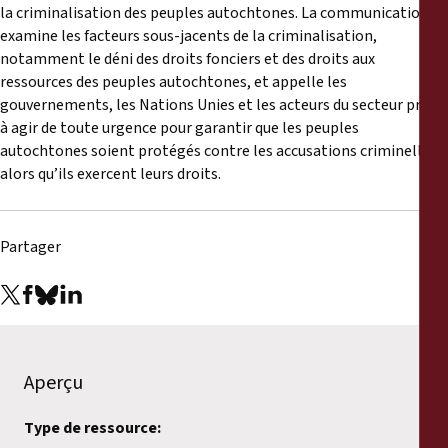
Rapports
la criminalisation des peuples autochtones. La communication
examine les facteurs sous-jacents de la criminalisation,
notamment le déni des droits fonciers et des droits aux
Communiqués de presse
ressources des peuples autochtones, et appelle les
gouvernements, les Nations Unies et les acteurs du secteur privé
Matériel de formation
à agir de toute urgence pour garantir que les peuples
autochtones soient protégés contre les accusations criminelles
alors qu’ils exercent leurs droits.
Documents d'information
Procédures juridiques
Partager
Déclarations
Rapports annuels
Aperçu
Type de ressource: