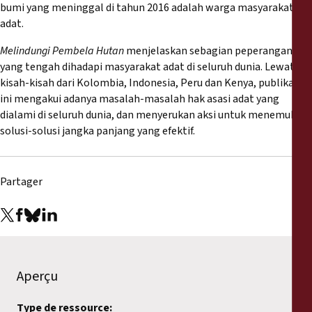
Rapports
bumi yang meninggal di tahun 2016 adalah warga masyarakat
adat.
Communiqués de presse
Melindungi Pembela Hutan
menjelaskan sebagian peperangan
yang tengah dihadapi masyarakat adat di seluruh dunia. Lewat
kisah-kisah dari Kolombia, Indonesia, Peru dan Kenya, publikasi
Matériel de formation
ini mengakui adanya masalah-masalah hak asasi adat yang
dialami di seluruh dunia, dan menyerukan aksi untuk menemukan
Documents d'information
solusi-solusi jangka panjang yang efektif.
Procédures juridiques
Partager
Déclarations
Rapports annuels
Aperçu
Type de ressource: