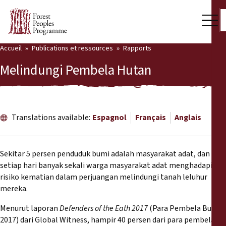
Accueil
Publications et ressources
Rapports
Notre travail
Melindungi Pembela Hutan
Voix des communautés
Partenaires et Pays
Translations available:
Espagnol
Français
Anglais
Dernières actualités
Back
Publications et ressources
Sekitar 5 persen penduduk bumi adalah masyarakat adat, dan
setiap hari banyak sekali warga masyarakat adat menghadapi
Publications et ressources
Qui nous sommes
risiko kematian dalam perjuangan melindungi tanah leluhur
mereka.
Salle de presse
Actualités
Menurut laporan
Defenders of the Eath 2017
(Para Pembela Bumi
Nous soutenir
2017) dari Global Witness, hampir 40 persen dari para pembela